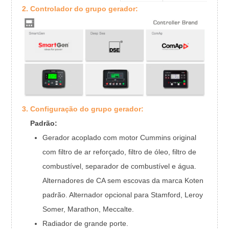
Furo
2. Controlador do grupo gerador:
Strock
Deslocamento
Consumo d
100% de potência
4.7
principal
75% de potência
3.6
principal
50% de poder principal
2.6
Alte
Marca do alternador
Koten/L
Contr
3. Configuração do grupo gerador:
Marca do controlador
Smartg
Padrão:
Dimensões e
Escuro
2100*86
Gerador acoplado com motor Cummins original
Peso
com filtro de ar reforçado, filtro de óleo, filtro de
combustível, separador de combustível e água.
Alternadores de CA sem escovas da marca Koten
padrão. Alternador opcional para Stamford, Leroy
Somer, Marathon, Meccalte.
Radiador de grande porte.