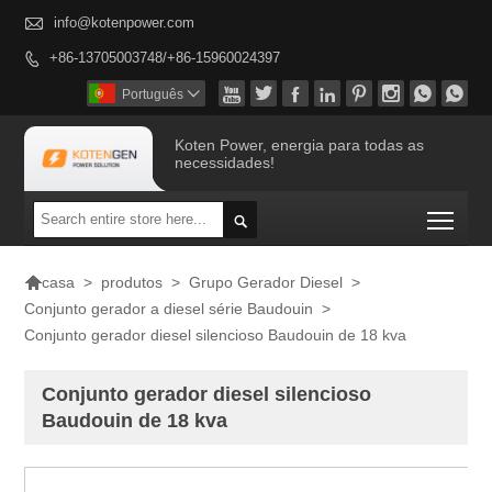

info@kotenpower.com
+86-13705003748/+86-15960024397









Português

Koten Power, energia para todas as
necessidades!
Togg


>
produtos
>
Grupo Gerador Diesel
>
casa
Conjunto gerador a diesel série Baudouin
>
Conjunto gerador diesel silencioso Baudouin de 18 kva
Conjunto gerador diesel silencioso
Baudouin de 18 kva