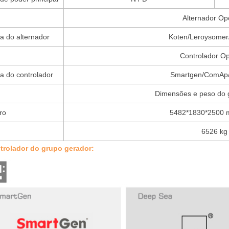
Alternador Op
a do alternador
Koten/Leroysomer
Controlador Op
a do controlador
Smartgen/ComAp
Dimensões e peso do 
ro
5482*1830*2500 m
6526 kg
trolador do grupo gerador: