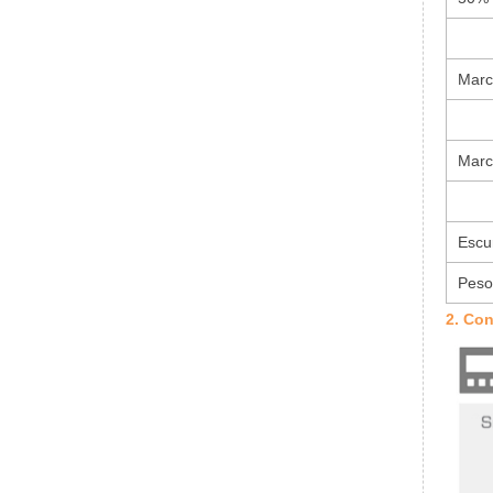
Marc
Marc
Escu
Peso
2. Con