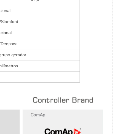
cional
/Stamford
cional
/Deepsea
grupo gerador
ilímetros