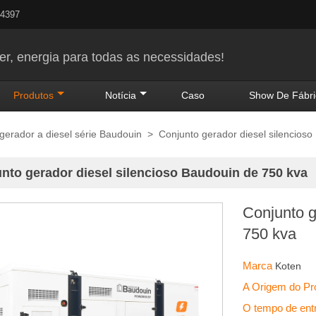
24397
r, energia para todas as necessidades!
Produtos
Notícia
Caso
Show De Fábri
gerador a diesel série Baudouin
>
Conjunto gerador diesel silencios
nto gerador diesel silencioso Baudouin de 750 kva
Conjunto g
750 kva
Marca
Koten
A Origem do P
O tempo de en