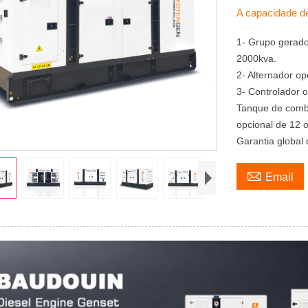
A capacidade d
1- Grupo gerado
2000kva.
2- Alternador o
3- Controlador
Tanque de comb
opcional de 12 
Garantia global 

Email