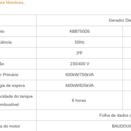
os técnicos.
Gerador Die
lo
KBB750D5
üência
50Hz
3ºF
ão
230/400 V
r Primário
600kW/750kVA
gia de espera
660kW/825kVA
cidade do tanque
6 horas
ombustível
Folha de dados 
a do motor
BAUDOUI