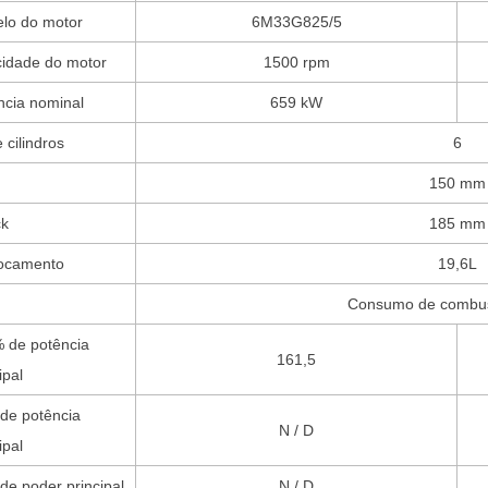
lo do motor
6M33G825/5
cidade do motor
1500 rpm
ncia nominal
659 kW
 cilindros
6
150 mm
ck
185 mm
ocamento
19,6L
Consumo de combust
 de potência
161,5
ipal
de potência
N / D
ipal
de poder principal
N / D