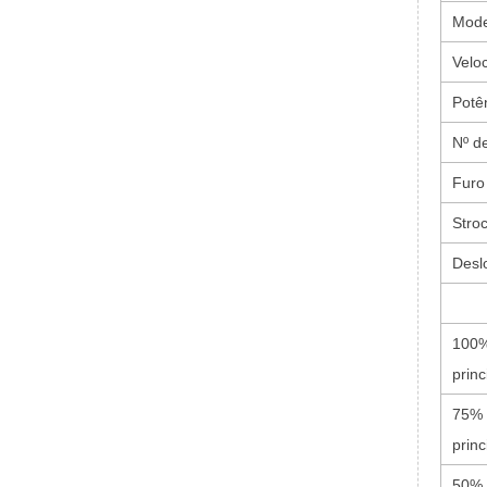
Mode
Velo
Potê
Nº de
Furo
Stro
Desl
100%
princ
75% 
princ
50% 