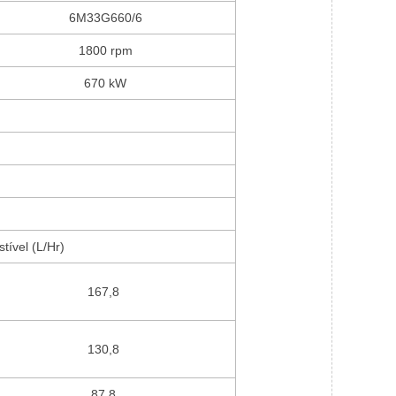
6M33G660/6
1800 rpm
670 kW
ível (L/Hr)
167,8
130,8
87,8