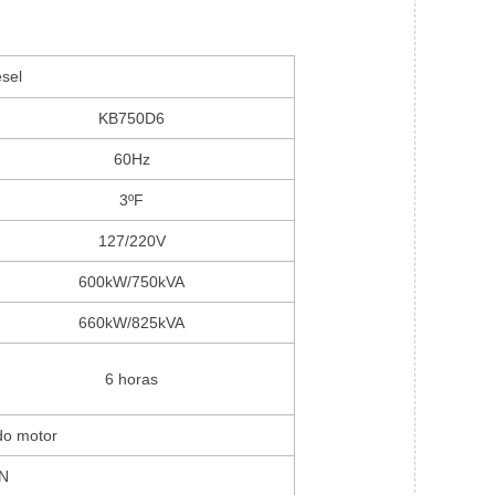
sel
KB750D6
60Hz
3ºF
127/220V
600kW/750kVA
660kW/825kVA
6 horas
do motor
N