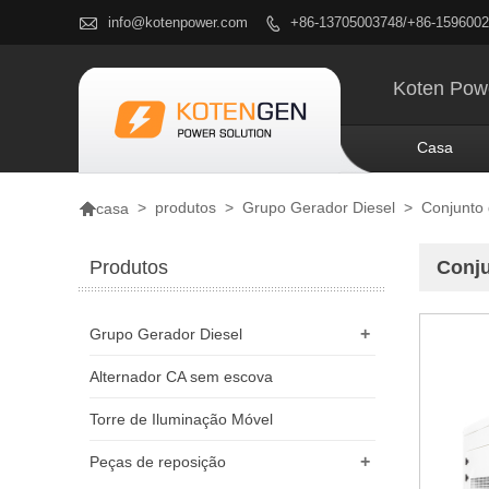

info@kotenpower.com
+86-13705003748/+86-159600

Koten Powe
Casa

>
produtos
>
Grupo Gerador Diesel
>
Conjunto 
casa
Produtos
Conju
+
Grupo Gerador Diesel
Alternador CA sem escova
Torre de Iluminação Móvel
+
Peças de reposição