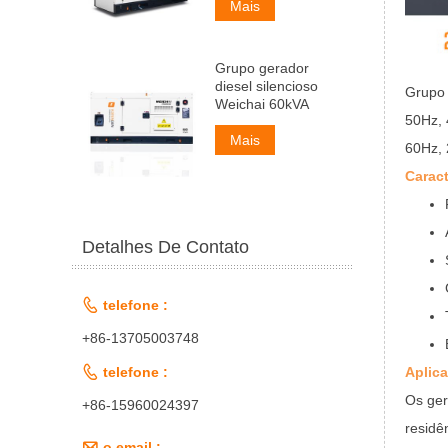
Mais
Grupo gerador
diesel silencioso
Grupo 
Weichai 60kVA
50Hz, 
Mais
60Hz, 
Caract
Detalhes De Contato

telefone :
+86-13705003748

Aplica
telefone :
Os ger
+86-15960024397
residên

o email :