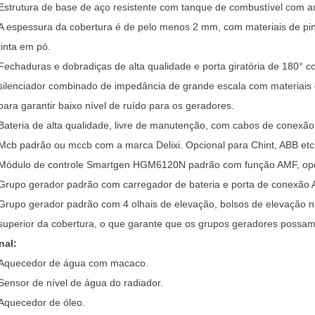
Estrutura de base de aço resistente com tanque de combustível com a
A espessura da cobertura é de pelo menos 2 mm, com materiais de pin
tinta em pó.
Fechaduras e dobradiças de alta qualidade e porta giratória de 180°
silenciador combinado de impedância de grande escala com materiais d
para garantir baixo nível de ruído para os geradores.
Bateria de alta qualidade, livre de manutenção, com cabos de conexão
Mcb padrão ou mccb com a marca Delixi. Opcional para Chint, ABB etc
Módulo de controle Smartgen HGM6120N padrão com função AMF, opci
Grupo gerador padrão com carregador de bateria e porta de conexão 
Grupo gerador padrão com 4 olhais de elevação, bolsos de elevação na
superior da cobertura, o que garante que os grupos geradores possam 
nal:
Aquecedor de água com macaco.
Sensor de nível de água do radiador.
Aquecedor de óleo.