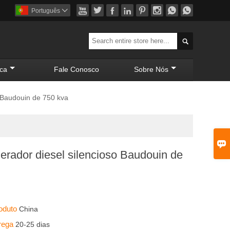








Português


ca
Fale Conosco
Sobre Nós
o Baudouin de 750 kva

erador diesel silencioso Baudouin de
roduto
China
trega
20-25 dias