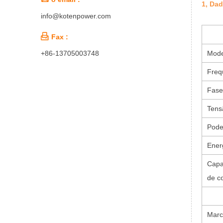
1, Dad
info@kotenpower.com

Fax :
Mode
+86-13705003748
Freq
Fase
Tens
Pode
Ener
Capa
de c
Marc