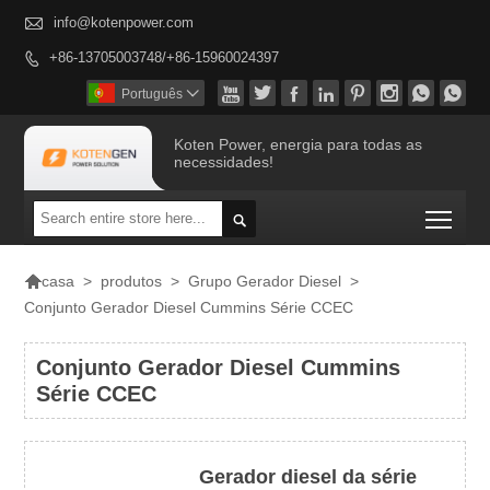

info@kotenpower.com
+86-13705003748/+86-15960024397









Português

Koten Power, energia para todas as
necessidades!
Togg


>
produtos
>
Grupo Gerador Diesel
>
casa
Conjunto Gerador Diesel Cummins Série CCEC
Conjunto Gerador Diesel Cummins
Série CCEC
Gerador diesel da série