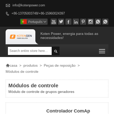

info@kotenpower.com
+86-13705003748/+86-15960024397









Português

Koten Power, energia para todas as
necessidades!
Togg


>
produtos
>
Peças de reposição
>
casa
Módulos de controle
Módulos de controle
Módulo de controle de grupos geradores
Controlador ComAp