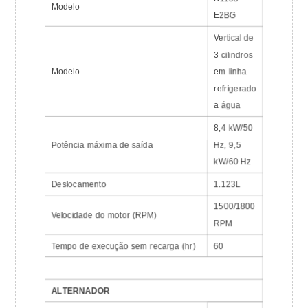
Modelo
E2BG
Vertical de
3 cilindros
Modelo
em linha
refrigerado
a água
8,4 kW/50
Potência máxima de saída
Hz, 9,5
kW/60 Hz
Deslocamento
1.123L
1500/1800
Velocidade do motor (RPM)
RPM
Tempo de execução sem recarga (hr)
60
ALTERNADOR