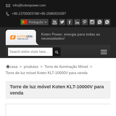

info@kotenpower.com
+86-13705003748/+86-15960024397









Português

Koten Power, energia para todas as
necessidades!
Togg


>
produtos
>
Torre de Iluminação Móvel
>
casa
Torre de luz móvel Koten KLT-10000V para venda
Torre de luz móvel Koten KLT-10000V para
venda