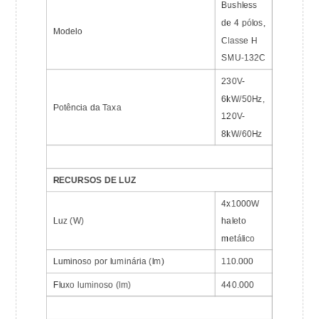
Bushless
de 4 pólos,
Modelo
Classe H
SMU-132C
230V-
6kW/50Hz,
Potência da Taxa
120V-
8kW/60Hz
RECURSOS DE LUZ
4x1000W
Luz (W)
haleto
metálico
Luminoso por luminária (lm)
110.000
Fluxo luminoso (lm)
440.000