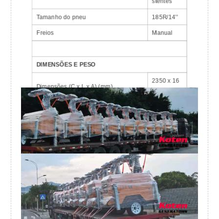
stentes
Tamanho do pneu
185R/14''
Freios
Manual
DIMENSÕES E PESO
2350 x 16
Dimensões (C x L x A) (mm)
00 x 2500
Peso (kg)
1150
conjuntos
Carga do Contêiner (20GP/40HQ)
de 4/8