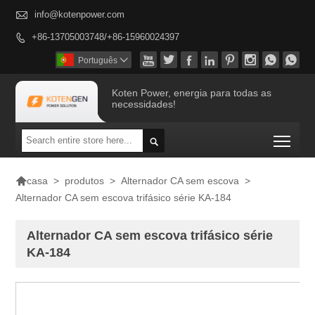

info@kotenpower.com
+86-13705003748/+86-15960024397









Português

Koten Power, energia para todas as
necessidades!
Togg


>
produtos
>
Alternador CA sem escova
>
casa
Alternador CA sem escova trifásico série KA-184
Alternador CA sem escova trifásico série
KA-184