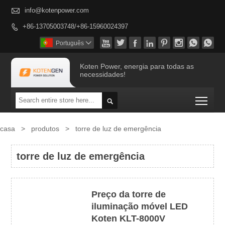

info@kotenpower.com
+86-13705003748/+86-15960024397









Português

Koten Power, energia para todas as
necessidades!
Togg

casa
>
produtos
>
torre de luz de emergência
torre de luz de emergência
Preço da torre de
iluminação móvel LED
Koten KLT-8000V