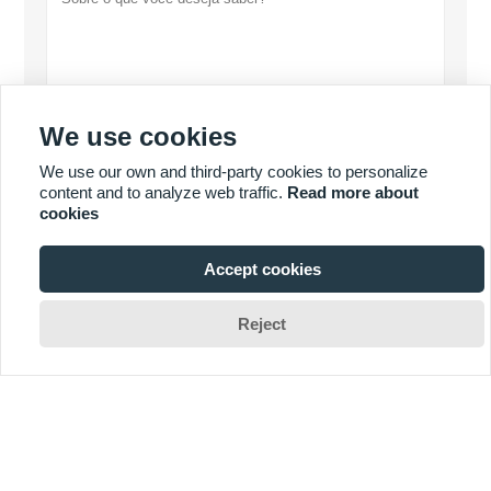
We use cookies
Política de Privacidade
submeter
We use our own and third-party cookies to personalize
content and to analyze web traffic.
Read more about
cookies
Accept cookies
MAIS PRODUTOS

Reject
MAIS SERVIÇOS
Copyright ©Fuzhou Koten Power Equipment Co.,Ltd.