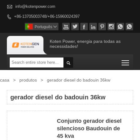

info@kotenpower.com
+86-13705003748/+86-15960024397









Português

Koten Power, energia para todas as
necessidades!
Togg

casa
>
produtos
>
gerador diesel do badouin 36kw
gerador diesel do badouin 36kw
Conjunto gerador diesel
silencioso Baudouin de
45 kva